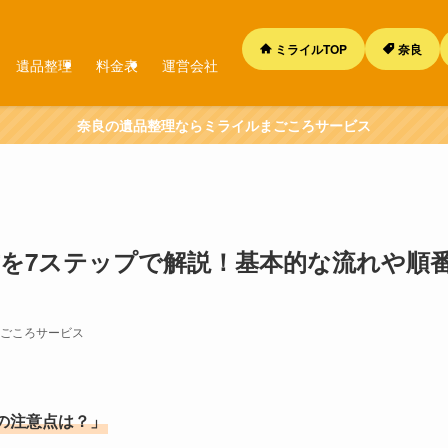
ミライルTOP
奈良
遺品整理
料金表
運営会社
奈良の遺品整理ならミライルまごころサービス
を7ステップで解説！基本的な流れや順
ごころサービス
の注意点は？」