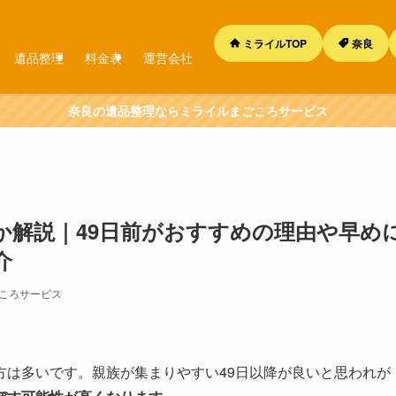
ミライルTOP
奈良
遺品整理
料金表
運営会社
奈良の遺品整理ならミライルまごころサービス
か解説｜49日前がおすすめの理由や早め
介
ころサービス
方は多いです。親族が集まりやすい49日以降が良いと思われが