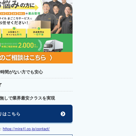
で時間がない方でも安心
了
無しで業界最安クラスを実現
りはこちら
：
https://mira1l.co.jp/contact/