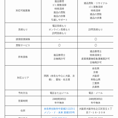
遺品整理
遺品買取・リサイクル
ゴミ屋敷清掃
ゴミ屋敷清掃
特殊清掃
対応可能業務
特殊清掃
遺品の買取
遺品の買取
遺品の供養
遺品の供養
引越しサポート
電話見積もり
見積もり
オンライン見積もり
訪問見積もり
訪問見積もり
損害賠償保険
–
◯
買取サービス
◯
◯
遺品整理士
遺品整理士
特殊清掃士
所有資格
古物商許可
産業廃棄物収集運搬業許可
古物商許可
奈良県
京都
関西（奈良を中心に大阪、京
大阪府
対応エリア
都）、愛知・名古屋
和歌山県
三重県
兵庫県
予約方法
電話またはメール
電話・メール
24時間365日
24時間365日
営業時間
年中無休
年中無休
奈良県生駒市中菜畑2-1115-1
大阪府大阪市住之江区安立１丁
京
住所
メゾン・ド・未来 菜畑103号
目７−１６−２０８