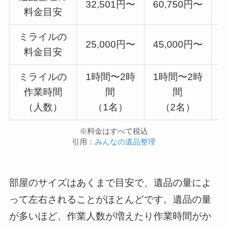
32,501円〜
60,750円〜
7
料金目安
ミライルの
25,000円〜
45,000円〜
5
料金目安
ミライルの
1時間〜2時
1時間〜2時
作業時間
間
間
（人数）
（1名）
（2名）
※料金はすべて税込
引用：
みんなの遺品整理
部屋のサイズはあくまで目安で、遺品の量によ
って左右されることがほとんどです。遺品の量
が多いほど、作業人数が増えたり作業時間がか