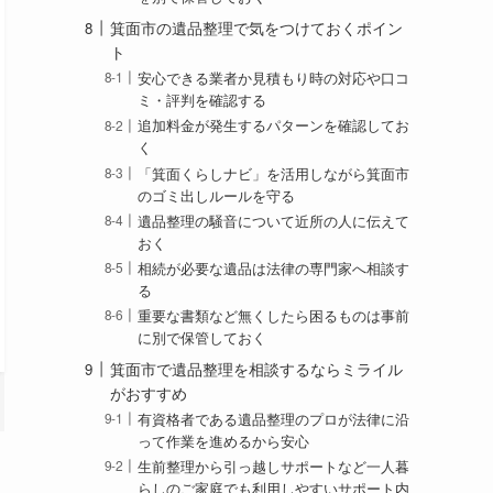
箕面市の遺品整理で気をつけておくポイン
ト
安心できる業者か見積もり時の対応や口コ
ミ・評判を確認する
追加料金が発生するパターンを確認してお
く
「箕面くらしナビ」を活用しながら箕面市
のゴミ出しルールを守る
遺品整理の騒音について近所の人に伝えて
おく
相続が必要な遺品は法律の専門家へ相談す
る
重要な書類など無くしたら困るものは事前
に別で保管しておく
箕面市で遺品整理を相談するならミライル
がおすすめ
有資格者である遺品整理のプロが法律に沿
って作業を進めるから安心
生前整理から引っ越しサポートなど一人暮
らしのご家庭でも利用しやすいサポート内