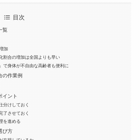
目次
一覧
人増加
化割合の増加は全国よりも早い
」で身体が不自由な高齢者も便利に
合の作業例
ポイント
仕分けしておく
完了させておく
理を進める
選び方
が在籍しているか