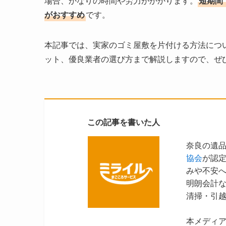
場合、かなりの時間や労力がかかります。
短期間
がおすすめ
です。
本記事では、実家のゴミ屋敷を片付ける方法につ
ット、優良業者の選び方まで解説しますので、ぜ
この記事を書いた人
奈良の遺
協会
が認
みや不安
明朗会計
清掃・引
本メディ