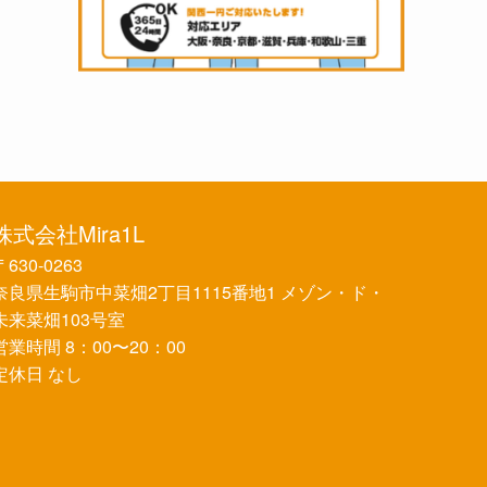
株式会社Mira1L
〒630-0263
奈良県生駒市中菜畑2丁目1115番地1 メゾン・ド・
未来菜畑103号室
営業時間 8：00〜20：00
定休日 なし