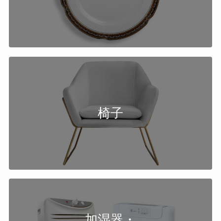
椅子
加湿器・