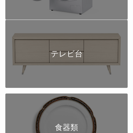
テレビ台
食器類